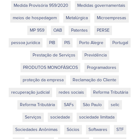
Medida Provisória 959/2020
Medidas governamentais
meios de hospedagem
Metalúrgica
Microempresas
MP 959
OAB
Patentes
PERSE
pessoa jurídica
PIB
PIS
Porto Alegre
Portugal
Prestação de Serviços
Previdência
PRODUTOS MONOFÁSICOS
Programadores
proteção da empresa
Reclamação do Cliente
recuperação judicial
redes sociais
Reforma Tributária
Reforma Tributária
SAFs
São Paulo
selic
Serviços
sociedade
sociedade limitada
Sociedades Anônimas
Sócios
Softwares
STF