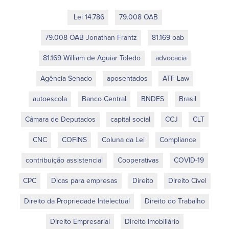
Lei 14.786
79.008 OAB
79.008 OAB Jonathan Frantz
81.169 oab
81.169 William de Aguiar Toledo
advocacia
Agência Senado
aposentados
ATF Law
autoescola
Banco Central
BNDES
Brasil
Câmara de Deputados
capital social
CCJ
CLT
CNC
COFINS
Coluna da Lei
Compliance
contribuição assistencial
Cooperativas
COVID-19
CPC
Dicas para empresas
Direito
Direito Cível
Direito da Propriedade Intelectual
Direito do Trabalho
Direito Empresarial
Direito Imobiliário