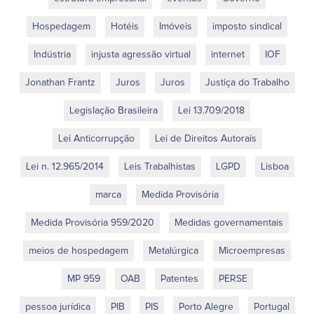
Hospedagem
Hotéis
Imóveis
imposto sindical
Indústria
injusta agressão virtual
internet
IOF
Jonathan Frantz
Juros
Juros
Justiça do Trabalho
Legislação Brasileira
Lei 13.709/2018
Lei Anticorrupção
Lei de Direitos Autorais
Lei n. 12.965/2014
Leis Trabalhistas
LGPD
Lisboa
marca
Medida Provisória
Medida Provisória 959/2020
Medidas governamentais
meios de hospedagem
Metalúrgica
Microempresas
MP 959
OAB
Patentes
PERSE
pessoa jurídica
PIB
PIS
Porto Alegre
Portugal