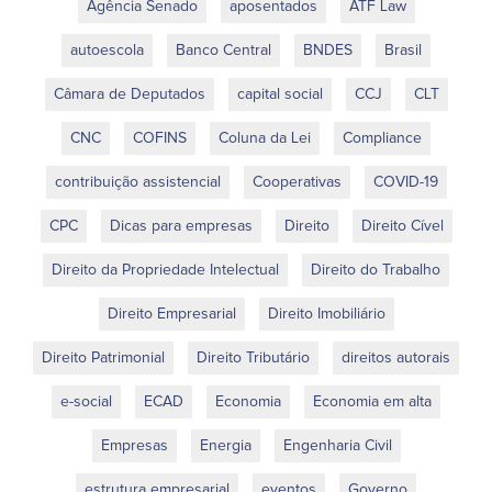
Agência Senado
aposentados
ATF Law
autoescola
Banco Central
BNDES
Brasil
Câmara de Deputados
capital social
CCJ
CLT
CNC
COFINS
Coluna da Lei
Compliance
contribuição assistencial
Cooperativas
COVID-19
CPC
Dicas para empresas
Direito
Direito Cível
Direito da Propriedade Intelectual
Direito do Trabalho
Direito Empresarial
Direito Imobiliário
Direito Patrimonial
Direito Tributário
direitos autorais
e-social
ECAD
Economia
Economia em alta
Empresas
Energia
Engenharia Civil
estrutura empresarial
eventos
Governo