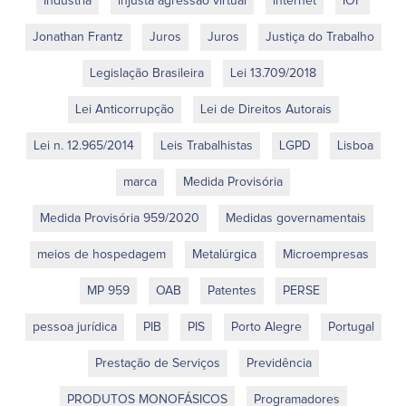
Indústria
injusta agressão virtual
internet
IOF
Jonathan Frantz
Juros
Juros
Justiça do Trabalho
Legislação Brasileira
Lei 13.709/2018
Lei Anticorrupção
Lei de Direitos Autorais
Lei n. 12.965/2014
Leis Trabalhistas
LGPD
Lisboa
marca
Medida Provisória
Medida Provisória 959/2020
Medidas governamentais
meios de hospedagem
Metalúrgica
Microempresas
MP 959
OAB
Patentes
PERSE
pessoa jurídica
PIB
PIS
Porto Alegre
Portugal
Prestação de Serviços
Previdência
PRODUTOS MONOFÁSICOS
Programadores