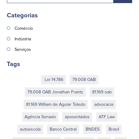
Categorias
Comércio
Indústria
Serviços
Tags
Lei 14.786
79.008 OAB
79.008 OAB Jonathan Frantz
81.169 oab
81.169 William de Aguiar Toledo
advocacia
Agência Senado
aposentados
ATF Law
autoescola
Banco Central
BNDES
Brasil