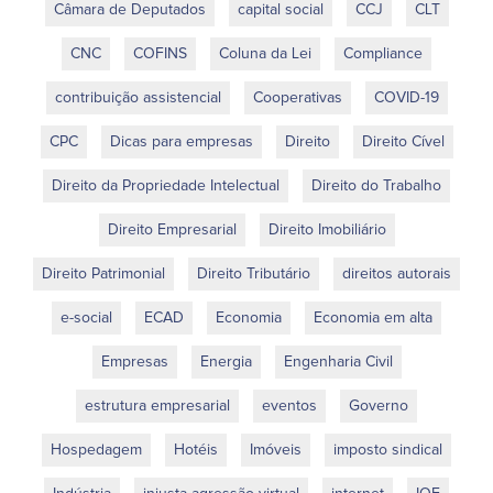
Câmara de Deputados
capital social
CCJ
CLT
CNC
COFINS
Coluna da Lei
Compliance
contribuição assistencial
Cooperativas
COVID-19
CPC
Dicas para empresas
Direito
Direito Cível
Direito da Propriedade Intelectual
Direito do Trabalho
Direito Empresarial
Direito Imobiliário
Direito Patrimonial
Direito Tributário
direitos autorais
e-social
ECAD
Economia
Economia em alta
Empresas
Energia
Engenharia Civil
estrutura empresarial
eventos
Governo
Hospedagem
Hotéis
Imóveis
imposto sindical