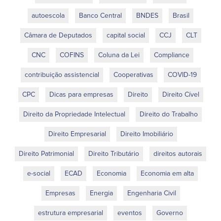
autoescola
Banco Central
BNDES
Brasil
Câmara de Deputados
capital social
CCJ
CLT
CNC
COFINS
Coluna da Lei
Compliance
contribuição assistencial
Cooperativas
COVID-19
CPC
Dicas para empresas
Direito
Direito Cível
Direito da Propriedade Intelectual
Direito do Trabalho
Direito Empresarial
Direito Imobiliário
Direito Patrimonial
Direito Tributário
direitos autorais
e-social
ECAD
Economia
Economia em alta
Empresas
Energia
Engenharia Civil
estrutura empresarial
eventos
Governo