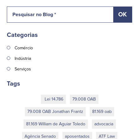
Categorias
Comércio
Indústria
Serviços
Tags
Lei 14.786
79.008 OAB
79.008 OAB Jonathan Frantz
81.169 oab
81.169 William de Aguiar Toledo
advocacia
Agência Senado
aposentados
ATF Law