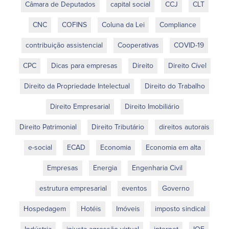
Câmara de Deputados
capital social
CCJ
CLT
CNC
COFINS
Coluna da Lei
Compliance
contribuição assistencial
Cooperativas
COVID-19
CPC
Dicas para empresas
Direito
Direito Cível
Direito da Propriedade Intelectual
Direito do Trabalho
Direito Empresarial
Direito Imobiliário
Direito Patrimonial
Direito Tributário
direitos autorais
e-social
ECAD
Economia
Economia em alta
Empresas
Energia
Engenharia Civil
estrutura empresarial
eventos
Governo
Hospedagem
Hotéis
Imóveis
imposto sindical