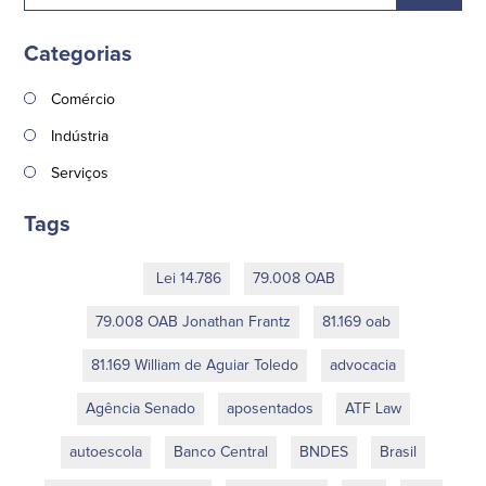
Categorias
Comércio
Indústria
Serviços
Tags
Lei 14.786
79.008 OAB
79.008 OAB Jonathan Frantz
81.169 oab
81.169 William de Aguiar Toledo
advocacia
Agência Senado
aposentados
ATF Law
autoescola
Banco Central
BNDES
Brasil