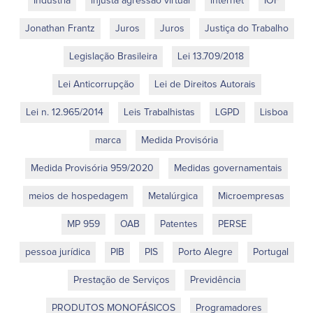
Indústria
injusta agressão virtual
internet
IOF
Jonathan Frantz
Juros
Juros
Justiça do Trabalho
Legislação Brasileira
Lei 13.709/2018
Lei Anticorrupção
Lei de Direitos Autorais
Lei n. 12.965/2014
Leis Trabalhistas
LGPD
Lisboa
marca
Medida Provisória
Medida Provisória 959/2020
Medidas governamentais
meios de hospedagem
Metalúrgica
Microempresas
MP 959
OAB
Patentes
PERSE
pessoa jurídica
PIB
PIS
Porto Alegre
Portugal
Prestação de Serviços
Previdência
PRODUTOS MONOFÁSICOS
Programadores