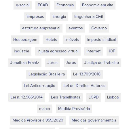
e-social
ECAD
Economia
Economia em alta
Empresas
Energia
Engenharia Civil
estrutura empresarial
eventos
Governo
Hospedagem
Hotéis
Imóveis
imposto sindical
Indústria
injusta agressão virtual
internet
IOF
Jonathan Frantz
Juros
Juros
Justiça do Trabalho
Legislação Brasileira
Lei 13.709/2018
Lei Anticorrupção
Lei de Direitos Autorais
Lei n. 12.965/2014
Leis Trabalhistas
LGPD
Lisboa
marca
Medida Provisória
Medida Provisória 959/2020
Medidas governamentais