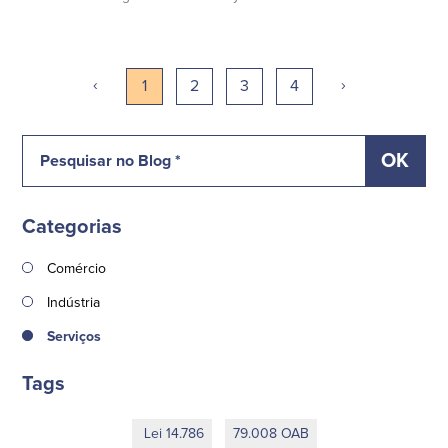
‹
›
1
2
3
4
Categorias
Comércio
Indústria
Serviços
Tags
Lei 14.786
79.008 OAB