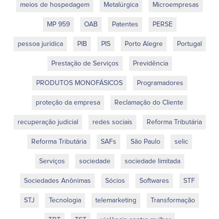
meios de hospedagem
Metalúrgica
Microempresas
MP 959
OAB
Patentes
PERSE
pessoa jurídica
PIB
PIS
Porto Alegre
Portugal
Prestação de Serviços
Previdência
PRODUTOS MONOFÁSICOS
Programadores
proteção da empresa
Reclamação do Cliente
recuperação judicial
redes sociais
Reforma Tributária
Reforma Tributária
SAFs
São Paulo
selic
Serviços
sociedade
sociedade limitada
Sociedades Anônimas
Sócios
Softwares
STF
STJ
Tecnologia
telemarketing
Transformação