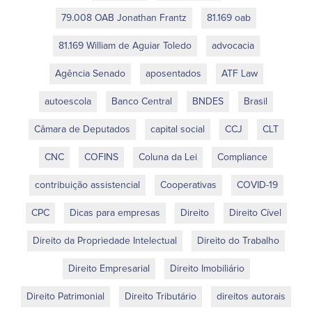
79.008 OAB Jonathan Frantz
81.169 oab
81.169 William de Aguiar Toledo
advocacia
Agência Senado
aposentados
ATF Law
autoescola
Banco Central
BNDES
Brasil
Câmara de Deputados
capital social
CCJ
CLT
CNC
COFINS
Coluna da Lei
Compliance
contribuição assistencial
Cooperativas
COVID-19
CPC
Dicas para empresas
Direito
Direito Cível
Direito da Propriedade Intelectual
Direito do Trabalho
Direito Empresarial
Direito Imobiliário
Direito Patrimonial
Direito Tributário
direitos autorais