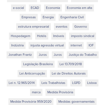
e-social
ECAD
Economia
Economia em alta
Empresas
Energia
Engenharia Civil
estrutura empresarial
eventos
Governo
Hospedagem
Hotéis
Imóveis
imposto sindical
Indústria
injusta agressão virtual
internet
IOF
Jonathan Frantz
Juros
Juros
Justiça do Trabalho
Legislação Brasileira
Lei 13.709/2018
Lei Anticorrupção
Lei de Direitos Autorais
Lei n. 12.965/2014
Leis Trabalhistas
LGPD
Lisboa
marca
Medida Provisória
Medida Provisória 959/2020
Medidas governamentais