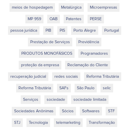
meios de hospedagem
Metalúrgica
Microempresas
MP 959
OAB
Patentes
PERSE
pessoa jurídica
PIB
PIS
Porto Alegre
Portugal
Prestação de Serviços
Previdência
PRODUTOS MONOFÁSICOS
Programadores
proteção da empresa
Reclamação do Cliente
recuperação judicial
redes sociais
Reforma Tributária
Reforma Tributária
SAFs
São Paulo
selic
Serviços
sociedade
sociedade limitada
Sociedades Anônimas
Sócios
Softwares
STF
STJ
Tecnologia
telemarketing
Transformação