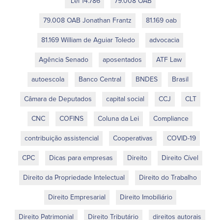
Lei 14.786
79.008 OAB
79.008 OAB Jonathan Frantz
81.169 oab
81.169 William de Aguiar Toledo
advocacia
Agência Senado
aposentados
ATF Law
autoescola
Banco Central
BNDES
Brasil
Câmara de Deputados
capital social
CCJ
CLT
CNC
COFINS
Coluna da Lei
Compliance
contribuição assistencial
Cooperativas
COVID-19
CPC
Dicas para empresas
Direito
Direito Cível
Direito da Propriedade Intelectual
Direito do Trabalho
Direito Empresarial
Direito Imobiliário
Direito Patrimonial
Direito Tributário
direitos autorais